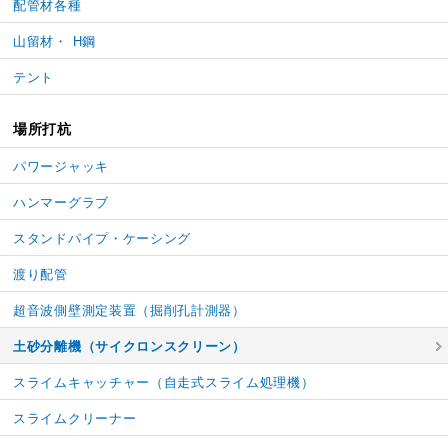
配管材各種
山留材・ H鋼
テント
場所打杭
パワージャッキ
ハンマーグラブ
スタンドパイプ・ケーシング
渡り配管
超音波側壁測定装置（掘削孔計測器）
土砂分離機（サイクロンスクリーン）
スライムキャッチャー
（自走式スライム処理機）
スライムクリーナー