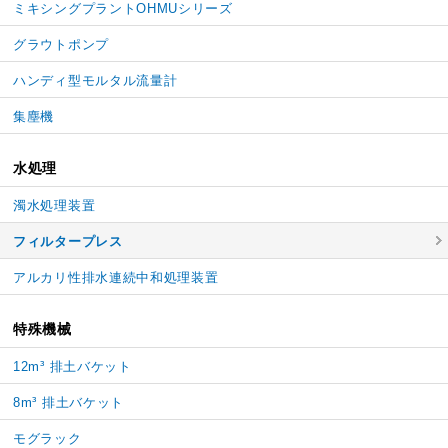
ミキシングプラントOHMUシリーズ
グラウトポンプ
ハンディ型モルタル流量計
集塵機
水処理
濁水処理装置
フィルタープレス
アルカリ性排水連続中和処理装置
特殊機械
12m³ 排土バケット
8m³ 排土バケット
モグラック