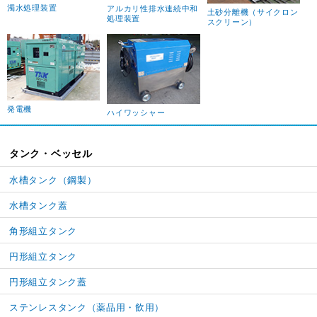
濁水処理装置
アルカリ性排水連続中和
土砂分離機（サイクロン
処理装置
スクリーン）
発電機
ハイワッシャー
タンク・ベッセル
水槽タンク（鋼製）
水槽タンク蓋
角形組立タンク
円形組立タンク
円形組立タンク蓋
ステンレスタンク（薬品用・飲用）