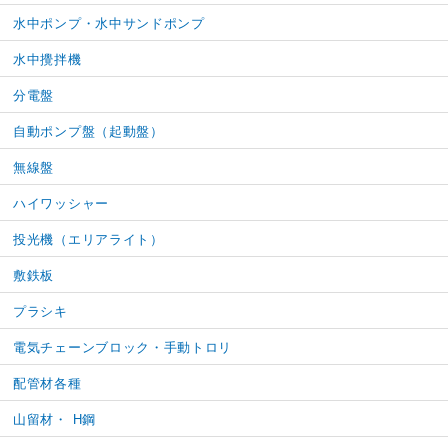
水中ポンプ・水中サンドポンプ
水中攪拌機
分電盤
自動ポンプ盤（起動盤）
無線盤
ハイワッシャー
投光機（エリアライト）
敷鉄板
プラシキ
電気チェーンブロック・手動トロリ
配管材各種
山留材・ H鋼